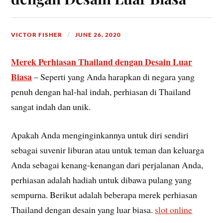
VICTOR FISHER
JUNE 26, 2020
Merek Perhiasan Thailand dengan Desain Luar
Biasa
– Seperti yang Anda harapkan di negara yang
penuh dengan hal-hal indah, perhiasan di Thailand
sangat indah dan unik.
Apakah Anda menginginkannya untuk diri sendiri
sebagai suvenir liburan atau untuk teman dan keluarga
Anda sebagai kenang-kenangan dari perjalanan Anda,
perhiasan adalah hadiah untuk dibawa pulang yang
sempurna. Berikut adalah beberapa merek perhiasan
Thailand dengan desain yang luar biasa.
slot online