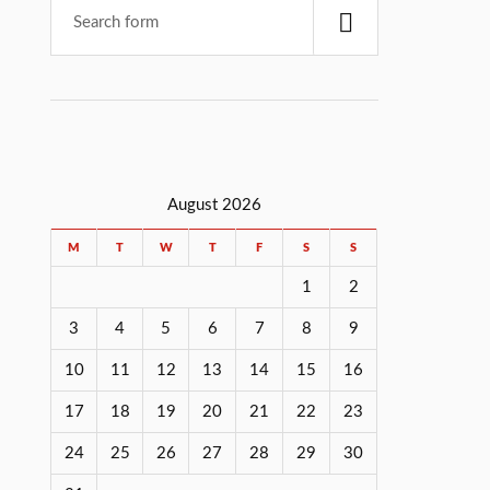
August 2026
M
T
W
T
F
S
S
1
2
3
4
5
6
7
8
9
10
11
12
13
14
15
16
17
18
19
20
21
22
23
24
25
26
27
28
29
30