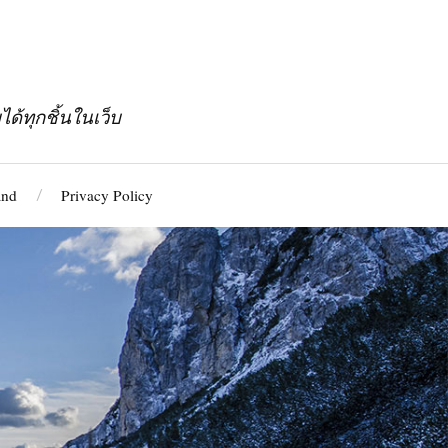
ด้ทุกชิ้นในเว็บ
and
Privacy Policy