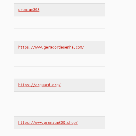
premium303
https://www.geradordesenha.com/
https://arguard.org/
https://www.premium303.shop/