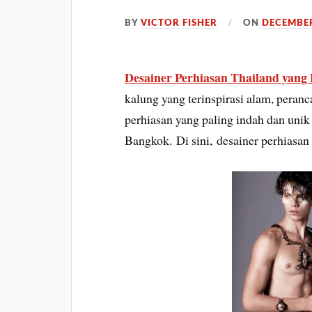
BY
VICTOR FISHER
ON
DECEMBER
Desainer Perhiasan Thailand yang
kalung yang terinspirasi alam, peran
perhiasan yang paling indah dan unik
Bangkok. Di sini, desainer perhiasan