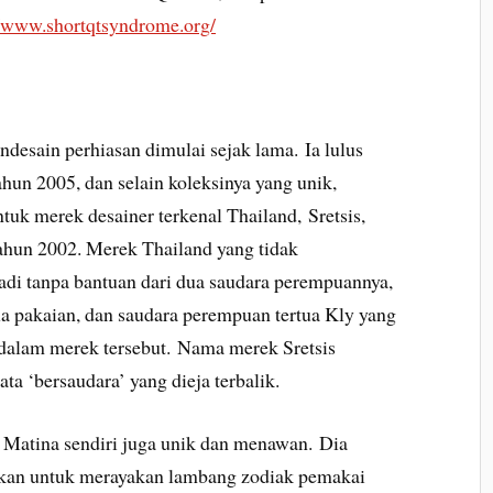
//www.shortqtsyndrome.org/
esain perhiasan dimulai sejak lama. Ia lulus
ahun 2005, dan selain koleksinya yang unik,
uk merek desainer terkenal Thailand, Sretsis,
tahun 2002. Merek Thailand yang tidak
adi tanpa bantuan dari dua saudara perempuannya,
 pakaian, dan saudara perempuan tertua Kly yang
alam merek tersebut. Nama merek Sretsis
kata ‘bersaudara’ yang dieja terbalik.
si Matina sendiri juga unik dan menawan. Dia
sikan untuk merayakan lambang zodiak pemakai