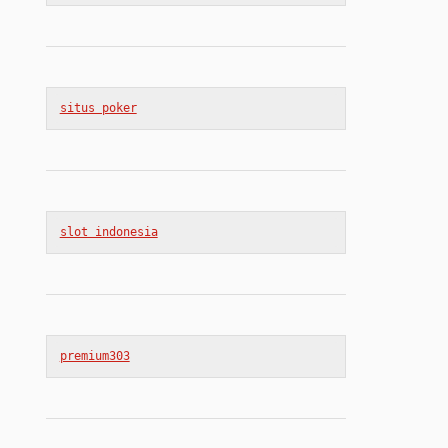
situs poker
slot indonesia
premium303