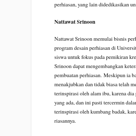
perhiasan, yang lain didedikasikan un
Nattawat Srinoon
Nattawat Srinoon memulai bisnis perh
program desain perhiasan di Univers
siswa untuk fokus pada pemikiran kre
Srinoon dapat mengembangkan ketera
pembuatan perhiasan. Meskipun ia bar
menakjubkan dan tidak biasa telah me
terinspirasi oleh alam ibu, karena dia
yang ada, dan ini pasti tercermin dal
terinspirasi oleh kumbang badak, karen
riasannya.