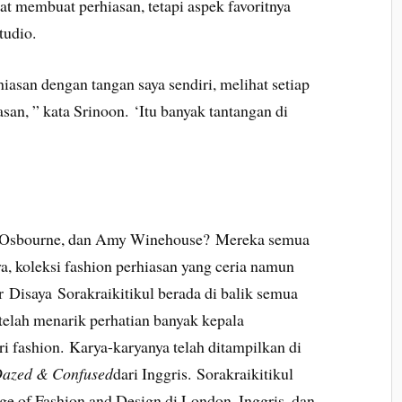
at membuat perhiasan, tetapi aspek favoritnya
tudio.
asan dengan tangan saya sendiri, melihat setiap
san, ” kata Srinoon. ‘Itu banyak tantangan di
y Osbourne, dan Amy Winehouse? Mereka semua
ya, koleksi fashion perhiasan yang ceria namun
r Disaya Sorakraikitikul berada di balik semua
 telah menarik perhatian banyak kepala
ri fashion. Karya-karyanya telah ditampilkan di
azed & Confused
dari Inggris. Sorakraikitikul
ege of Fashion and Design di London, Inggris, dan