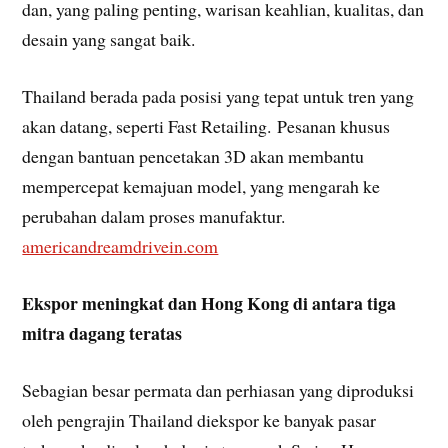
dan, yang paling penting, warisan keahlian, kualitas, dan
desain yang sangat baik.
Thailand berada pada posisi yang tepat untuk tren yang
akan datang, seperti Fast Retailing. Pesanan khusus
dengan bantuan pencetakan 3D akan membantu
mempercepat kemajuan model, yang mengarah ke
perubahan dalam proses manufaktur.
americandreamdrivein.com
Ekspor meningkat dan Hong Kong di antara tiga
mitra dagang teratas
Sebagian besar permata dan perhiasan yang diproduksi
oleh pengrajin Thailand diekspor ke banyak pasar