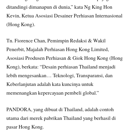
ditandingi dimanapun di dunia,” kata Ng King Hon
Kevin, Ketua Asosiasi Desainer Perhiasan Internasional
(Hong Kong).
Tn. Fiorence Chan, Pemimpin Redaksi & Wakil
Penerbit, Majalah Perhiasan Hong Kong Limited,
Asosiasi Produsen Perhiasan & Giok Hong Kong (Hong
Kong), berkata: “Desain perhiasan Thailand menjadi
lebih mengesankan… Teknologi, Transparansi, dan
Keberlanjutan adalah kata kuncinya untuk
memenangkan kepercayaan pembeli global.”
PANDORA, yang dibuat di Thailand, adalah contoh
utama dari merek pabrikan Thailand yang berhasil di
pasar Hong Kong.