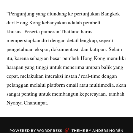
“Pengunjung yang diundang ke pertunjukan Bangkok
dari Hong Kong kebanyakan adalah pembeli
khusus. Peserta pameran Thailand harus
mempersiapkan diri dengan detail lengkap, seperti
pengetahuan ekspor, dokumentasi, dan kutipan. Selain
itu, karena sebagian besar pembeli Hong Kong memiliki
harapan yang tinggi untuk menerima umpan balik yang
cepat, melakukan interaksi instan / real-time dengan
pelanggan melalui platform email atau multimedia, akan
sangat penting untuk membangun kepercayaan. tambah
Nyonya Chanunpat.
&
POWERED BY
WORDPRESS
THEME BY
ANDERS NORÉN