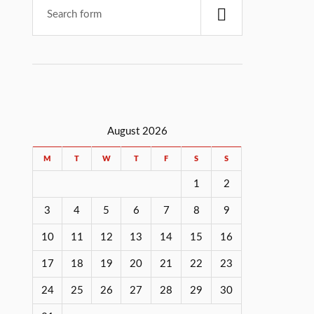
August 2026
M
T
W
T
F
S
S
1
2
3
4
5
6
7
8
9
10
11
12
13
14
15
16
17
18
19
20
21
22
23
24
25
26
27
28
29
30