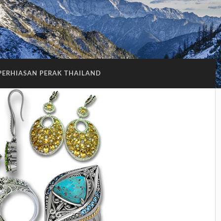
PERHIASAN PERAK THAILAND