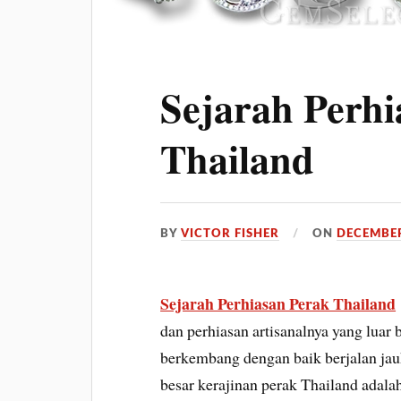
Sejarah Perhi
Thailand
BY
VICTOR FISHER
ON
DECEMBER
Sejarah Perhiasan Perak Thailand
dan perhiasan artisanalnya yang luar 
berkembang dengan baik berjalan jauh
besar kerajinan perak Thailand adala