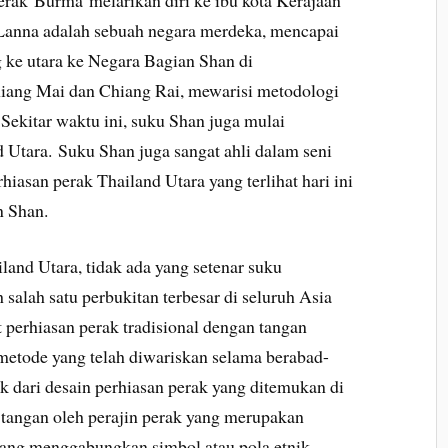
 Lanna adalah sebuah negara merdeka, mencapai
ke utara ke Negara Bagian Shan di
iang Mai dan Chiang Rai, mewarisi metodologi
Sekitar waktu ini, suku Shan juga mulai
 Utara. Suku Shan juga sangat ahli dalam seni
hiasan perak Thailand Utara yang terlihat hari ini
n Shan.
land Utara, tidak ada yang setenar suku
salah satu perbukitan terbesar di seluruh Asia
perhiasan perak tradisional dengan tangan
etode yang telah diwariskan selama berabad-
ak dari desain perhiasan perak yang ditemukan di
tangan oleh perajin perak yang merupakan
yang menggabungkan simbol atau pola etnik