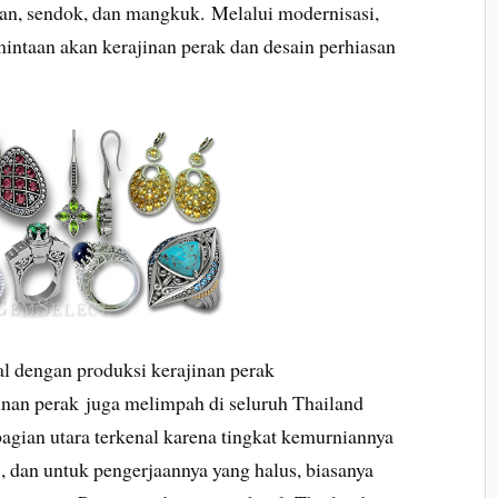
pan, sendok, dan mangkuk. Melalui modernisasi,
intaan akan kerajinan perak dan desain perhiasan
al dengan produksi kerajinan perak
inan perak juga melimpah di seluruh Thailand
agian utara terkenal karena tingkat kemurniannya
), dan untuk pengerjaannya yang halus, biasanya