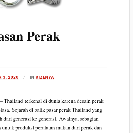
asan Perak
 3, 2020
IN
KIZENYA
– Thailand terkenal di dunia karena desain perak
biasa. Sejarah di balik pasar perak Thailand yang
 dari generasi ke generasi. Awalnya, sebagian
h untuk produksi peralatan makan dari perak dan