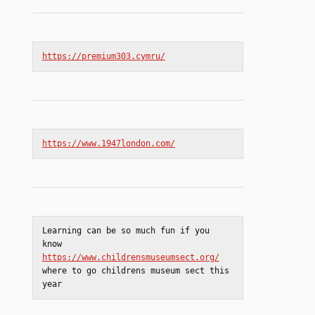
https://premium303.cymru/
https://www.1947london.com/
Learning can be so much fun if you 
know 
https://www.childrensmuseumsect.org/
where to go childrens museum sect this 
year