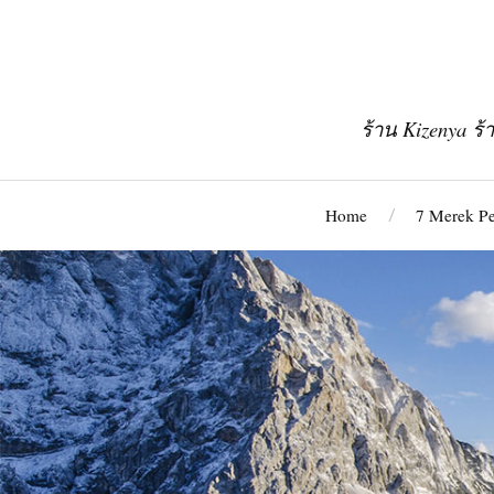
ร้าน Kizenya ร
Home
7 Merek Pe