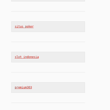
situs poker
slot indonesia
premium303