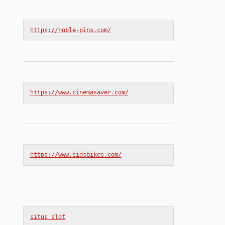
https://noble-pins.com/
https://www.cinemasaver.com/
https://www.sidsbikes.com/
situs slot