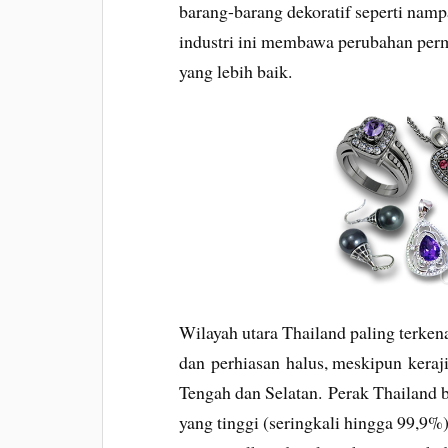
barang-barang dekoratif seperti nam
industri ini membawa perubahan perm
yang lebih baik.
Wilayah utara Thailand paling terken
dan perhiasan halus, meskipun keraj
Tengah dan Selatan. Perak Thailand b
yang tinggi (seringkali hingga 99,9%